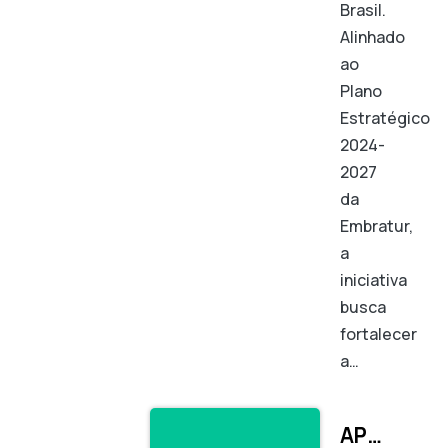
Brasil.
Alinhado
ao
Plano
Estratégico
2024-
2027
da
Embratur,
a
iniciativa
busca
fortalecer
a…
APOIO FINANCEIRO A ORGANIZAÇÕES DA SOCIEDADE CIVIL QUE PRESTAM ASSISTÊNCIA DIRETA ÀS VÍTIMAS DE FORMAS CONTEMPORÂNEAS DE ESCRAVIDÃO E TORTURA