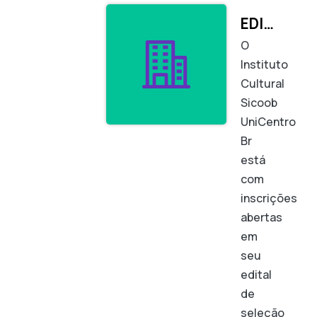
EDITAL PARA SELEÇÃO DE PROJETOS
O
Instituto
Cultural
Sicoob
UniCentro
Br
está
com
inscrições
abertas
em
seu
edital
de
seleção