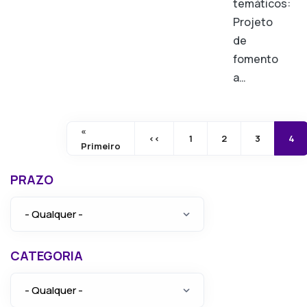
temáticos:
Projeto
de
fomento
a…
Paginação
«
‹‹
1
2
3
4
Primeira página
Página anterior
Primeiro
PRAZO
CATEGORIA