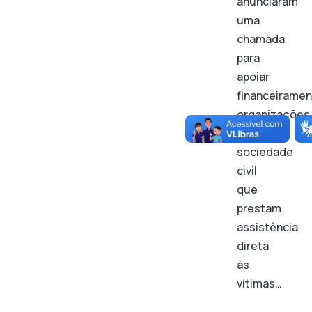
anunciaram
uma
chamada
para
apoiar
financeirame
organizações
da
sociedade
civil
que
prestam
assistência
direta
às
vítimas…