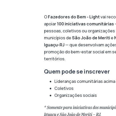
O
Fazedores do Bem - Light
vai rec
apoiar
100 iniciativas comunitárias
pessoas, coletivos ou organizações 
municípios de
São João de Meriti
e
Iguaçu-RJ
— que desenvolvam açõe
promoção do bem-estar social em s
territórios.
Quem pode se inscrever
Lideranças comunitárias acima 
Coletivos
Organizações sociais
* Somente para iniciativas dos municípi
Iguaçu e São João de Meriti – RJ.