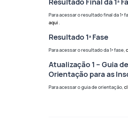
Resultado Final da 1ª F
Para acessar o resultado final da 1ª f
aqui
.
Resultado 1ª Fase
Para acessar o resultado da 1ª fase,
c
Atualização 1 – Guia d
Orientação para as Ins
Para acessar o guia de orientação,
c